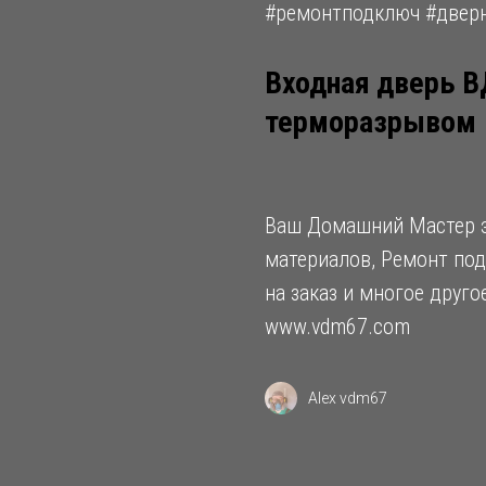
#ремонтподключ #двер
Входная дверь В
терморазрывом
Ваш Домашний Мастер э
материалов, Ремонт под
на заказ и многое друг
www.vdm67.com
Alex vdm67