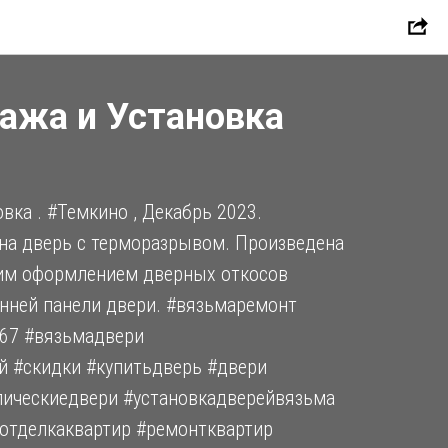
ажа и Установка
вка . #Темкино , Декабрь 2023.
на дверь с терморазрывом. Произведена
им оформлением дверных откосов
енней панели двери. #вязьмаремонт
67 #вязьмадвери
й #скидки #купитьдверь #двери
ическиедвери #установкадверейвязьма
отделкаквартир #ремонтквартир