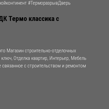
нойконтинент #ТерморазрывДверь
ДК Термо классика с
то Магазин строительно-отделочных
 ключ, Отделка квартир, Интерьер, Мебель
ое связанное с строительством и ремонтом