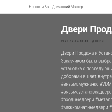
Новости Ваш Домашний Мастер
Двери Прод
2023-12-04 13:48
ДВЕРИ
Двери Продажа и Устано
Заказчиком была выбра
установка с последующ
доборами в цвет внутр
#вязьмамужначас #VDM
#вязьмаустановкадвере
#входныедвери #металл
#межкомнатныедвери #