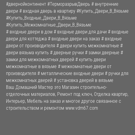
#двернойконтинент #ТерморазрывДверь # внутренние
двери # входная дверь в квартиру #Купить_Двери_В_Вязьме
#Купить_Входные_Двери_В_Вязьме
#Купить_Межкомнатные_Двери_В_Вязьме
# входные двери в дом # входные двери для дачи # входные
двери для коттеджа # входные двери на заказ # входные
двери от производителя # двери купить межкомнатные #
двери вязьма купить # дверные ручки # замки дверные #
замки для межкомнатных дверей # купить двери
межкомнатные в вязьме # межкомнатные двери от
производителя # металлические входные двери # ручки для
межкомнатных дверей # установка дверей в вязьме
Ваш Домашний Мастер это Магазин строительно-
отделочных материалов, Ремонт под ключ, Отделка квартир,
Интерьер, Мебель на заказ и многое другое связанное с
строительством и ремонтом www.vdm67.com