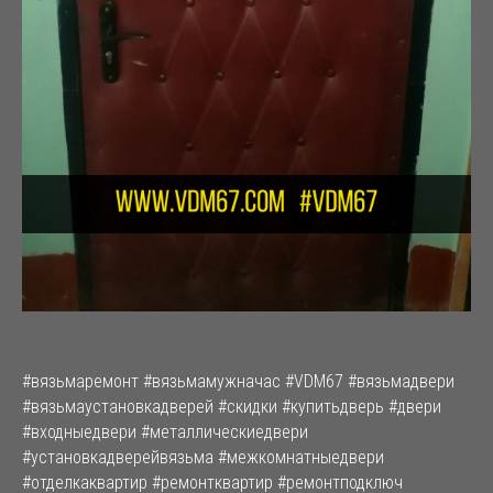
#вязьмаремонт #вязьмамужначас #VDM67 #вязьмадвери
#вязьмаустановкадверей #скидки #купитьдверь #двери
#входныедвери #металлическиедвери
#установкадверейвязьма #межкомнатныедвери
#отделкаквартир #ремонтквартир #ремонтподключ