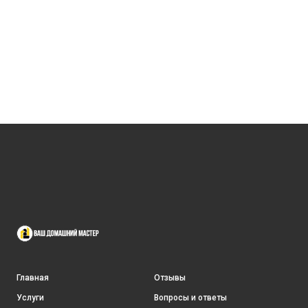
межкомнатных дверей # установка дверей в вязьме
Ваш Домашний Мастер это Магазин строительно-
отделочных материалов, Ремонт под ключ, Отделка квартир,
Интерьер, Мебель на заказ и многое другое связанное с
строительством и ремонтом www.vdm67.com
Alex vdm67
Главная
Отзывы
Услуги
Вопросы и ответы