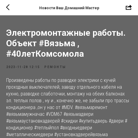
Новости Ваш Домашний Мастер
Электромонтажные работы.
Объект #Вязьма ,
#40летКомсомола
2023-11-28 12:15
РЕМОНТЫ
Произведены работы по разводке электрики с кучей
проходных выключателей, заводу отдельного кабеля на
кухню, разводке слаботочки, монтажу на обеих балконах
эл. теплых полов , ну и , конечно же, не забыли про трассы
кондиционера ,он у нас от #MDV. #вязьмаремонт
#вязьмамужначас #VDM67 #вязьмадвери
#вязьмаустановкадверей #скидки #купитьдверь #двери #
кондиционер #теплыйпол #входныедвери
#металлическиедвери #установкадверейвязьма