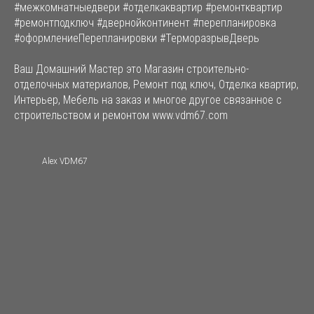
#межкомнатныедвери #отделкаквартир #ремонтквартир
#ремонтподключ #двернойконтинент #перепланировка
#оформлениеПерепланировки #ТерморазрывДверь
Ваш Домашний Мастер это Магазин строительно-
отделочных материалов, Ремонт под ключ, Отделка квартир,
Интерьер, Мебель на заказ и многое другое связанное с
строительством и ремонтом www.vdm67.com
Alex VDM67