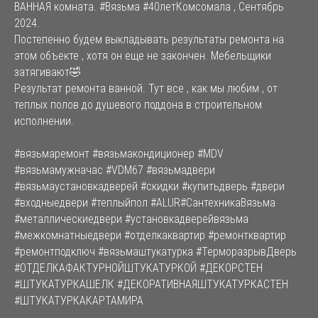
ВАННАЯ комната. #Вязьма #40летКомсомала , Сентябрь
2024.
Постепенно будем выкладывать результаты ремонта на
этом объекте , хотя он еще не закончен. Мебельщики
затягивают🤣
Результат ремонта ванной. Тут все , как мы любим , от
теплых полов до душевого поддона в строительном
исполнении.
#вязьмаремонт #вязьмакондиционер #MDV
#вязьмамужначас #VDM67 #вязьмадвери
#вязьмаустановкадверей #скидки #купитьдверь #двери
#входныедвери #теплыйпол #ALUR#СантехникаВязьма
#металлическиедвери #установкадверейвязьма
#межкомнатныедвери #отделкаквартир #ремонтквартир
#ремонтподключ #вязьмаштукатурка #ТерморазрывДверь
#ОТДЕЛКАФАКТУРНОЙШТУКАТУРКОЙ #ДЕКОРСТЕН
#ШТУКАТУРКАШЕЛК #ДЕКОРАТИВНАЯШТУКАТУРКАСТЕН
#ШТУКАТУРКАКАРТАМИРА