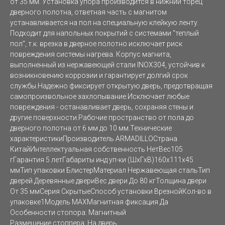
от 35 мм. Установка упора производится в нижний торец
дверного полотна, ответная часть с магнитом
устанавливается на пол на специальную клейкую ленту.
Подходит для напольных покрытий с системами "теплый
пол", т.к. врезка в дверное полотно исключает риск
повреждения системы нагрева. Корпус магнита,
выполненный из нержавеющей стали INOX304, устойчив к
возникновению коррозии и гарантирует долгий срок
службы.Надежно фиксирует открытую дверь, предотвращая
самопроизвольное захлопывание.Исключает любые
повреждения - останавливает дверь, сохраняя стены и
другие поверхности.Рабочие пространство от пола до
дверного полотна от 6 мм до 10 мм.Технические
характеристикиПроизводитель ARMADILLOСтрана
КитайИнтеллектуальная собственность НетВес105
гГарантия 5 летГабариты инд уп-ки (ШхГхВ)160x111x45
ммТип упаковки БлистерМатериал Нержавеющая стальТип
дверей Деревянные двериВес двери До 80 кгТолщина двери
От 35 ммСерия СкрытыеСпособ установки ВрезнойКол-во в
упаковке1Модель MAXМагнитная фиксация Да
Особенности стопора: Магнитный
Размещение стоппера: На дверь