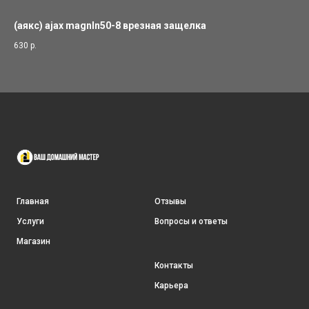
(аякс) ajax magnln50-8 врезная защелка
Вх
630
р.
23 
Главная
Отзывы
Услуги
Вопросы и ответы
Магазин
Контакты
Карьера