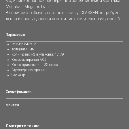
модифицированной проверенной ранее системой монтажа
Мegaloc - Мegaloc twin.
В отличие от обычных полов в елочку, CLASSEN не требует
левых и правых досок и состоит исключительно из досок A.
Параметры
Размер 643x131
Толщина 8 мм
Количество м2 в упаковке: 1,179
Класс истирания AC5
Класс применения : 32 класс
Структура синхронная
Фаска да
Спецификация
Монтаж
Смотрите также