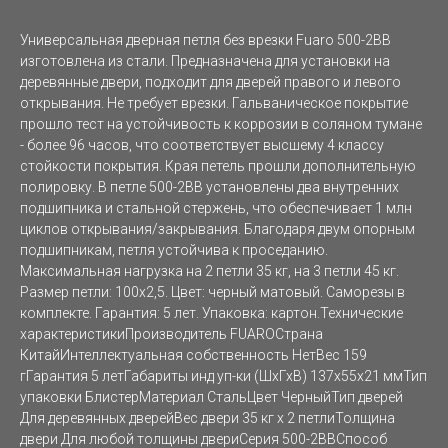
Универсальная дверная петля без врезки Fuaro 500-2BB
изготовлена из стали. Предназначена для установки на
деревянные двери, подходит для дверей правого и левого
открывания. Не требует врезки. Гальваническое покрытие
прошло тест на устойчивость к коррозии в соляном тумане
- более 96 часов, что соответствует высшему 4 классу
стойкости покрытия. Края петель прошли дополнительную
полировку. В петле 500-2BB установлены два внутренних
подшипника и стальной стержень, что обеспечивает 1 млн
циклов открывания/закрывания. Благодаря двум опорным
подшипникам, петля устойчива к проседанию.
Максимальная нагрузка на 2 петли 35 кг, на 3 петли 45 кг.
Размер петли: 100x2,5. Цвет: черный матовый. Саморезы в
комплекте. Гарантия: 5 лет. Упаковка: картон.Технические
характеристикиПроизводитель FUAROСтрана
КитайИнтеллектуальная собственность НетВес 159
гГарантия 5 летГабариты инд уп-ки (ШхГхВ) 137x55x21 ммТип
упаковки БлистерМатериал СтальЦвет ЧерныйТип дверей
Для деревянных дверейВес двери 35 кг х 2 петлиТолщина
двери Для любой толщины двериСерия 500-2BBСпособ