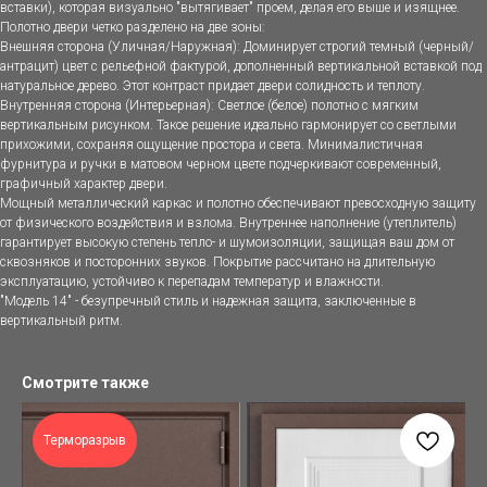
вставки), которая визуально "вытягивает" проем, делая его выше и изящнее.
Полотно двери четко разделено на две зоны:
Внешняя сторона (Уличная/Наружная): Доминирует строгий темный (черный/
антрацит) цвет с рельефной фактурой, дополненный вертикальной вставкой под
натуральное дерево. Этот контраст придает двери солидность и теплоту.
Внутренняя сторона (Интерьерная): Светлое (белое) полотно с мягким
вертикальным рисунком. Такое решение идеально гармонирует со светлыми
прихожими, сохраняя ощущение простора и света. Минималистичная
фурнитура и ручки в матовом черном цвете подчеркивают современный,
графичный характер двери.
Мощный металлический каркас и полотно обеспечивают превосходную защиту
от физического воздействия и взлома. Внутреннее наполнение (утеплитель)
гарантирует высокую степень тепло- и шумоизоляции, защищая ваш дом от
сквозняков и посторонних звуков. Покрытие рассчитано на длительную
эксплуатацию, устойчиво к перепадам температур и влажности.
"Модель 14" - безупречный стиль и надежная защита, заключенные в
вертикальный ритм.
Смотрите также
Терморазрыв