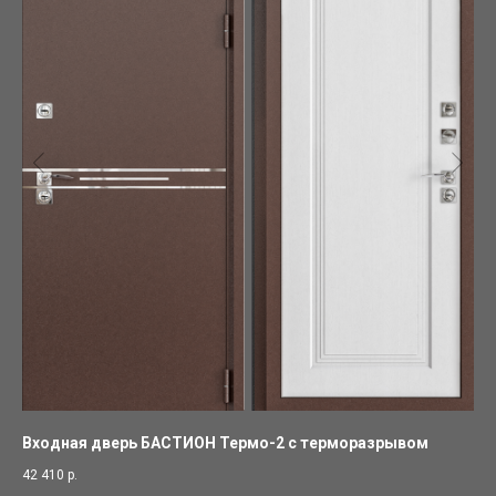
Входная дверь БАСТИОН Термо-2 с терморазрывом
(s
дл
42 410
р.
2 5