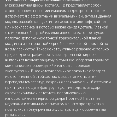
Межкомнатная дверь Порта-50.1 B представляет собой
эталон современного минимализма, где строгость форм
встречается с эффектными визуальными акцентами. Данная
модель разработана для интерьеров в стиле лофт, хай-тек
или неоклассика, в которых важна каждая деталь. Главной
отличительной чертой изделия является матовое глухое
полотно, дополненное тонкой горизонтальной линией
молдинга и контрастной черной алюминиевой кромкой по
всему периметру. Такое конструктивное решение не только
придает двери графичность и завершенный вид, но и
выполняет важную защитную функцию, оберегая торцы от
механических повреждений и износа в процессе
эксплуатации. Высокотехнологичное покрытие обладает
исключительной стойкостью к выцветанию, влаге и
перепадам температур, сохраняя первоначальный оттенок и
приятную на ощупь фактуру на долгие годы. Благодаря
своей лаконичной эстетике и использованию
износостойких материалов, дверь Порта-50.1 B станет
надежным и стильным элементом вашего пространства,
подчеркивая безупречный вкус владельца и современный
ритм жизни.