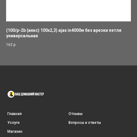
(100/p-2b (аякс) 100x2,3) ajax in4000w без врезки петля
(п
универсальная
ун
162
р.
42
Главная
Отзывы
Услуги
Вопросы и ответы
Магазин