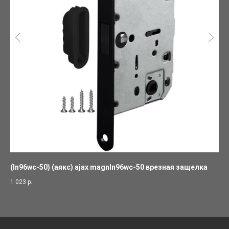
(ln96wc-50) (аякс) ajax magnln96wc-50 врезная защелка
Ме
1 023
р.
5 5